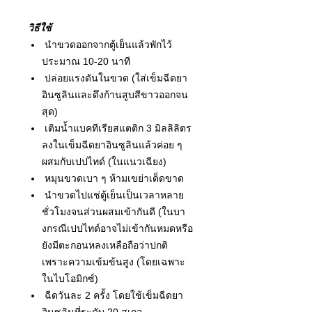
วิธีใช้
นำขวดออกจากตู้เย็นแล้วพักไว้
ประมาณ 10-20 นาที
ปล่อยแรงดันในขวด (ใส่เข็มฉีดยา
อินซูลินและดึงก้านสูบสีขาวออกจน
สุด)
เติมน้ำแบคทีเรียสแตติก 3 มิลลิลิตร
ลงในเข็มฉีดยาอินซูลินแล้วค่อย ๆ
ผสมกับเปปไทด์ (ในแนวเฉียง)
หมุนขวดเบา ๆ ห้ามเขย่าเด็ดขาด
นำขวดไปแช่ตู้เย็นเป็นเวลาหลาย
ชั่วโมงจนส่วนผสมเข้ากันดี (ในบา
งกรณีเปปไทด์อาจไม่เข้ากันหมดหรือ
ยังมีตะกอนหลงเหลือถือว่าปกติ
เพราะความเข้มข้นสูง (โดยเฉพาะ
ในไบโอมิกซ์)
ฉีดวันละ 2 ครั้ง โดยใช้เข็มฉีดยา
อินซูลินที่ระดับ 20 สเกล