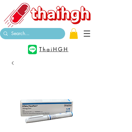
ThaiHGH