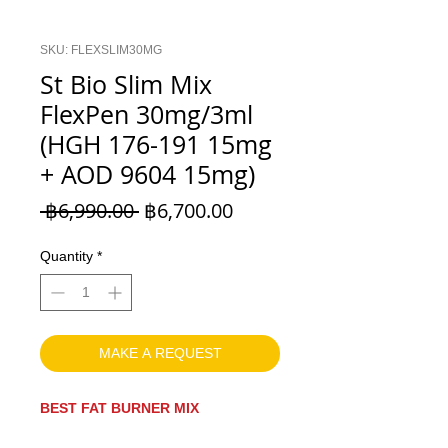
SKU: FLEXSLIM30MG
St Bio Slim Mix
FlexPen 30mg/3ml
(HGH 176-191 15mg
+ AOD 9604 15mg)
Regular
Sale
 ฿6,990.00 
฿6,700.00
Price
Price
Quantity
*
MAKE A REQUEST
BEST FAT BURNER MIX