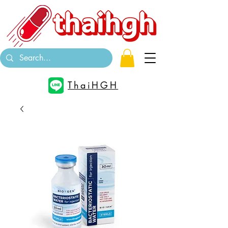
ThaiHGH