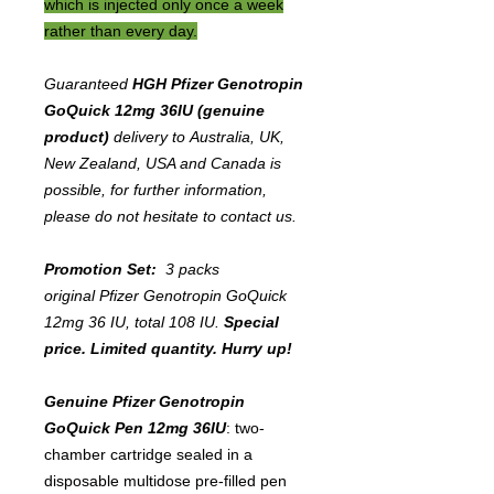
which is injected only once a week
rather than every day.
Guaranteed
HGH Pfizer Genotropin
GoQuick 12mg 36IU (genuine
product)
delivery to Australia, UK,
New Zealand, USA and Canada is
possible, for further information,
please do not hesitate to contact us.
Promotion Set:
3 packs
original Pfizer Genotropin GoQuick
12mg 36 IU, total 108 IU.
Special
price. Limited quantity. Hurry up!
Genuine Pfizer Genotropin
GoQuick Pen 12mg 36IU
: two-
chamber cartridge sealed in a
disposable multidose pre-filled pen