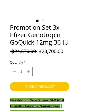
Promotion Set 3x
Pfizer Genotropin
GoQuick 12mg 36 IU
Regular
Sale
 ฿24,570.00 
฿23,700.00
Price
Price
Quantity
*
MAKE A REQUEST
Introducing
Pfizer's new
NGENLA
Growth Hormone Somatrogon
,