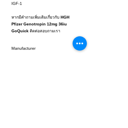
IGF-1
หากมีคำถามเพิ่มเติมเกี่ยวกับ
HGH
Pfizer Genotropin 12mg 36iu
GoQuick
ติดต่อสอบถามเรา
Manufacturer
Pfizer
Country of origin
Germany / Belgium / Türkiye
Issue form
Two-chamber cartridge sealed in a
Type
disposable multidose pre-filled pen
GoQuick.
Pen, Human Growth Hormone,
Somatropin