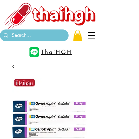
ThaiHGH