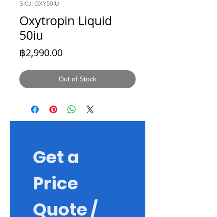
SKU: OXY50IU
Oxytropin Liquid
50iu
Price
฿2,990.00
Out of Stock
Get a 
Price 
Quote / 