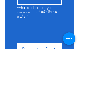
What products are you
interested in? สินค้าที่ท่าน
สนใจ
*
Request a Quote
/ ส่งแบบสอบถาม
Related Products
BEST
FOR HGH PENs