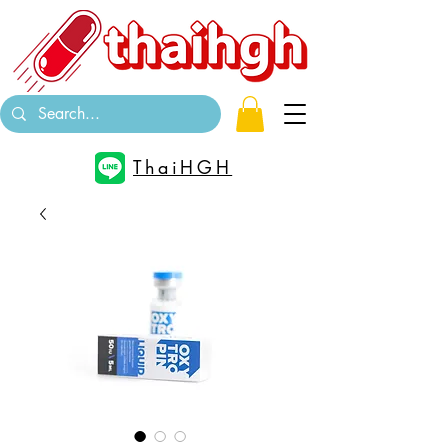
ThaiHGH