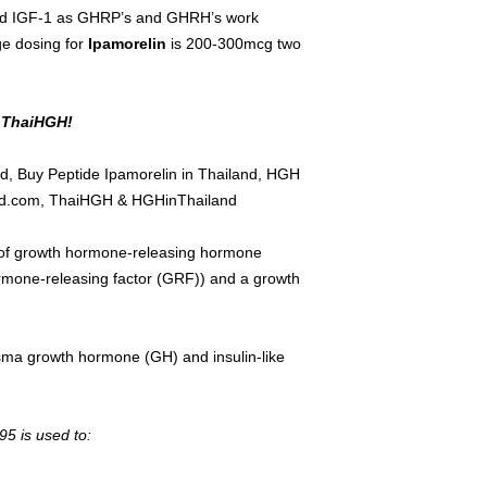
and IGF-1 as GHRP’s and GHRH’s work
ge dosing for
Ipamorelin
is 200-300mcg two
k ThaiHGH!
d, Buy Peptide Ipamorelin in Thailand, HGH
nd.com, ThaiHGH & HGHinThailand
e of growth hormone-releasing hormone
mone-releasing factor (GRF)) and a growth
ma growth hormone (GH) and insulin-like
95 is used to: