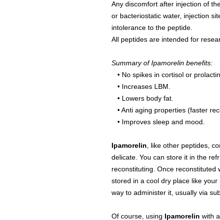
Any discomfort after injection of the
or bacteriostatic water, injection s
intolerance to the peptide.
All peptides are intended for researc
Summary of Ipamorelin benefits:
• No spikes in cortisol or prolacti
• Increases LBM.
• Lowers body fat.
• Anti aging properties (faster rec
• Improves sleep and mood.
Ipamorelin
, like other peptides, c
delicate. You can store it in the re
reconstituting. Once reconstituted w
stored in a cool dry place like your 
way to administer it, usually via su
Of course, using
Ipamorelin
with 