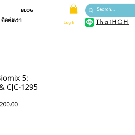
BLOG
ติดต่อเรา
ThaiHGH
Log In
iomix 5:
 & CJC-1295
ular
Sale
200.00
ce
Price