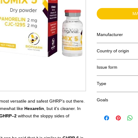
MA
Manufacturer
Biopharm Healthcare
Country of origin
Germany
Issue form
Lyophilized (dry) form
Type
2mg CJC-1295)
Growth Hormone Secre
Goals
 most versatile and safest GHRP’s out there.
omewhat like
Hexarelin
, but it's cleaner. In
Increase plasma growt
GHRP–2
without the sloppy sides of
Stimulate body weight 