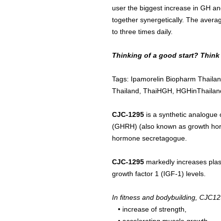
user the biggest increase in GH 
together synergetically. The avera
to three times daily.
Thinking of a good start? Thin
Tags: Ipamorelin Biopharm Thailan
Thailand, ThaiHGH, HGHinThaila
CJC-1295
is a synthetic analogu
(GHRH) (also known as growth hor
hormone secretagogue.
CJC-1295
markedly increases plas
growth factor 1 (IGF-1) levels.
In fitness and bodybuilding, CJC12
• increase of strength,