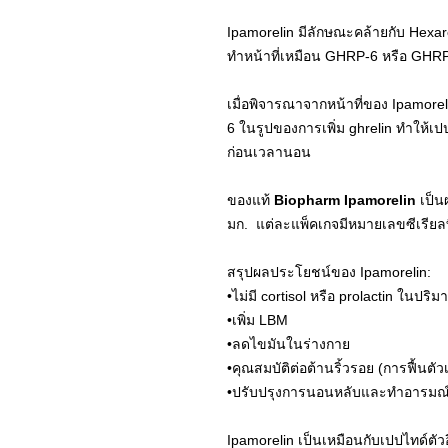
Ipamorelin มีลักษณะคล้ายกับ Hexa
ทำหน้าที่เหมือน GHRP-6 หรือ GHRP-2
เมื่อพิจารณาจากหน้าที่ของ Ipamore
6 ในรูปของการเพิ่ม ghrelin ทําให้
ก่อนเวลานอน
ของแท้
Biopharm Ipamorelin
เป็น
มก. แต่ละแพ็คเกจมีหมายเลขซีเรีย
สรุปผลประโยชน์ของ Ipamorelin:
•ไม่มี cortisol หรือ prolactin ในปริม
•เพิ่ม LBM
•ลดไขมันในร่างกาย
•คุณสมบัติต่อต้านริ้วรอย (การฟื้นตัวเ
•ปรับปรุงการนอนหลับและทําอารมณ์ใ
Ipamorelin เป็นเหมือนกับเปปไทด์ตัว