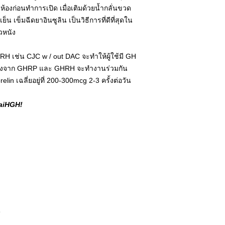
ิห้องก่อนทำการเปิด เมื่อเติมด้วยนํ้ากลั่นขวด
เย็น เข็มฉีดยาอินซูลิน เป็นวิธีการที่ดีที่สุดใน
วหนัง
RH เช่น CJC w / out DAC จะทำให้ผู้ใช้มี GH
เนื่องจาก GHRP และ GHRH จะทำงานร่วมกัน
in เฉลี่ยอยู่ที่ 200-300mcg 2-3 ครั้งต่อวัน
ThaiHGH!
h