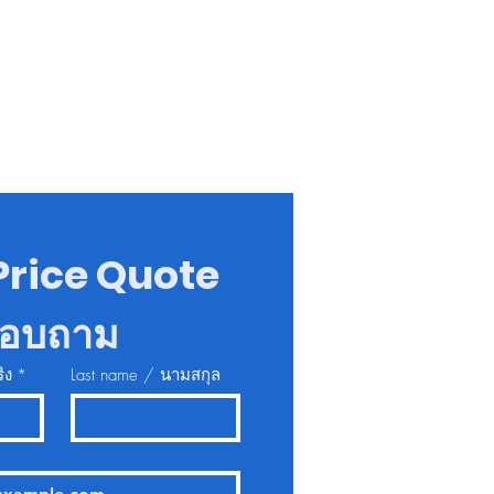
Price Quote 
สอบถาม
ิง
*
Last name / นามสกุล