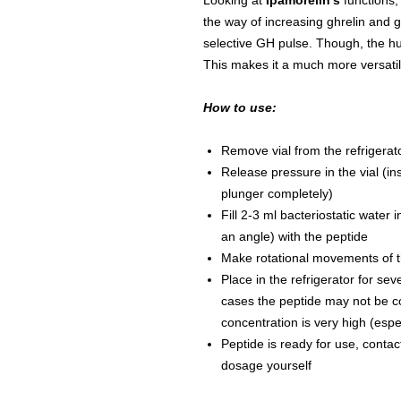
Looking at
Ipamorelin’s
functions, 
the way of increasing ghrelin and ga
selective GH pulse. Though, the hu
This makes it a much more versatil
How to use:
Remove vial from the refrigerat
Release pressure in the vial (ins
plunger completely)
Fill 2-3 ml bacteriostatic water 
an angle) with the peptide
Make rotational movements of th
Place in the refrigerator for se
cases the peptide may not be co
concentration is very high (espe
Peptide is ready for use, contac
dosage yourself