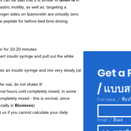
it can be said that it is similar to
GHRP-6
in
stric motility, as well as, targeting a
nger sides on Ipamorelin are virtually zero.
e peptide for before-bed time dosing.
or for 10-20 minutes
ert insulin syringe and pull out the white
Get a 
into an insulin syringe and mix very slowly (at
/ แบบ
e vial, do not shake it!
veral hours until completely mixed, in some
mpletely mixed - this is normal, since
First name / ชื่อจร
cially in
Biomixes
)
t us if you cannot calculate your daily
Email / อีเมล