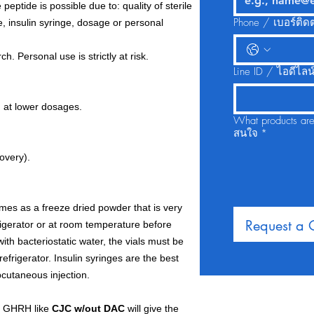
 peptide is possible due to: quality of sterile
Phone / เบอร์ติดต
ite, insulin syringe, dosage or personal
h. Personal use is strictly at risk.
Line ID / ไอดีไลน
n at lower dosages.
What products are you in
สนใจ
*
overy).
omes as a freeze dried powder that is very
Request a
frigerator or at room temperature before
ith bacteriostatic water, the vials must be
refrigerator. Insulin syringes are the best
bcutaneous injection.
a GHRH like
CJC w/out DAC
will give the