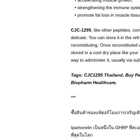
• accelerating muscle growth,
• strengthening the immune syst
• promote fat loss in muscle tiss
CJC-1295
, like other peptides, co
delicate. You can store it in the re
reconstituting. Once reconstituted w
stored in a cool dry place like your 
way to administer it, usually via su
Tags: CJC1295 Thailand, Buy Pe
Biopharm Healthcare.
***
ซื้อสินค้าของแท้ฮอร์โมนการเจริญเ
Ipamorelin เป็นหนึ่งใน GHRP ที่
ที่สุดในโลก