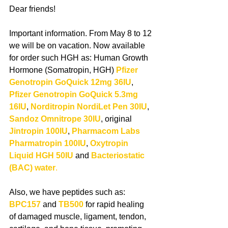
Dear friends!
Important information. From May 8 to 12 
we will be on vacation. Now available 
for order such HGH as: Human Growth 
Hormone (Somatropin, HGH) 
Pfizer 
Genotropin GoQuick 12mg 36IU
, 
Pfizer Genotropin GoQuick 5.3mg 
16IU
, 
Norditropin NordiLet Pen 30IU
, 
Sandoz Omnitrope 30IU
, original 
Jintropin 100IU
, 
Pharmacom Labs 
Pharmatropin 100IU
, 
Oxytropin 
Liquid HGH 50IU
 and 
Bacteriostatic 
(BAC) water
.
Also, we have peptides such as: 
BPC157
and 
TB500
 for rapid healing 
of damaged muscle, ligament, tendon, 