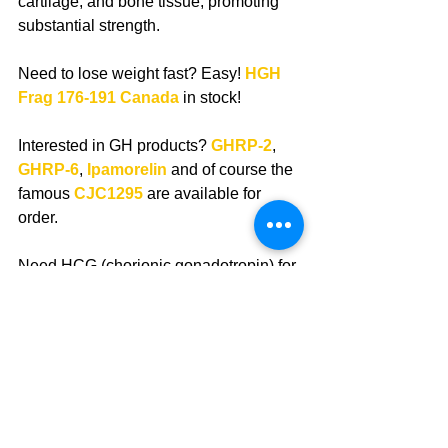
cartilage, and bone tissue, promoting 
substantial strength.
Need to lose weight fast? Easy! 
HGH 
Frag 176-191 Canada
 in stock!
Interested in GH products? 
GHRP-2
, 
GHRP-6
,
Ipamorelin
 and of course the 
famous 
CJC1295 
are available for 
order.
Need HCG (chorionic gonadotropin) for 
PCT? Now available for order 
HCG 
Ovitrelle 250 mcg syringe
 (6500iu, 
Germany) and other.
Place an order for Growth Hormone 
and Peptides now and we will have 
time to send it to you before our holiday.