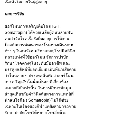
เนื้อหัวใจตายในผู้สูงอายุ
ผลการวิจัย
ฮอร์โมนการเจริญเติบโต (HGH, 
Somatropin) ได้ช่วยเหลือผู้คนหลายพัน
คนกำจัดโรคเรื้อรังยืดอายุการใช้งาน
ป้องกันการพัฒนาของโรคทางเดินระบบ
ต่าง ๆ ในสหรัฐอเมริกาและยุโรปมีคลินิก
หลายแห่งที่ใช้ฮอร์โมน จัดการบำบัด
รักษาโรคต่างๆในระดับมืออาชีพ และ
บรรลุผลลัพธ์ที่ยอดเยี่ยม! เป็นที่น่าเสียดาย
ว่าในหลาย ๆ ประเทศนั้นคิดว่าฮอร์โมน
การเจริญเติบโตนั้นเป็นยาที่เกี่ยวข้อง
เฉพาะกีฬาเท่านั้น  ในการศึกษาข้อมูล
ล่าสุดเกี่ยวกับคําวินิจฉัยทางการแพทย์ที่
น่าสนใจคือ ( Somatropin) ไม่ได้ช่วย
เฉพาะในเรื่องของกีฬาแต่ยังสามารถช่วย
รักษาบําบัดโรคได้หลายโรคอีกด้วย