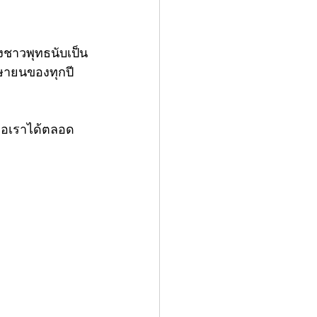
งชาวพุทธนับเป็น
มษายนของทุกปี
ต่อเราได้ตลอด