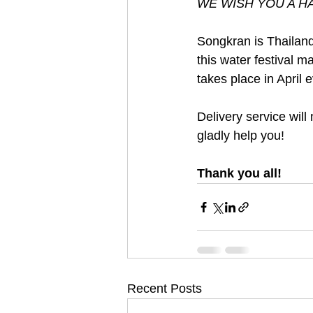
WE WISH YOU A H
Songkran is Thailand
this water festival m
takes place in April 
Delivery service will
gladly help you!
Thank you all!
Recent Posts