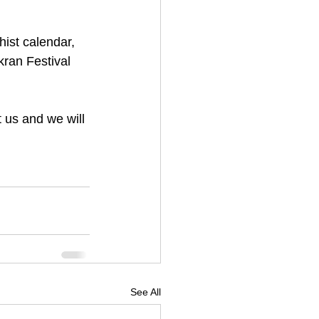
ist calendar, 
kran Festival 
 us and we will 
See All