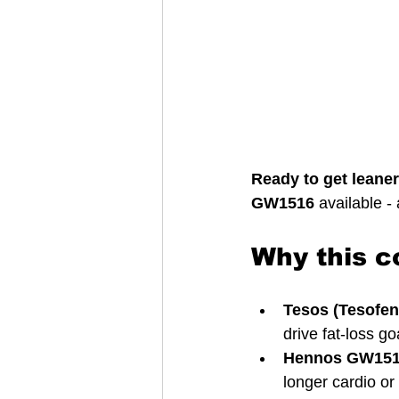
Ready to get leane
GW1516
 available -
Why this c
Tesos (Tesofen
drive fat-loss go
Hennos GW151
longer cardio or