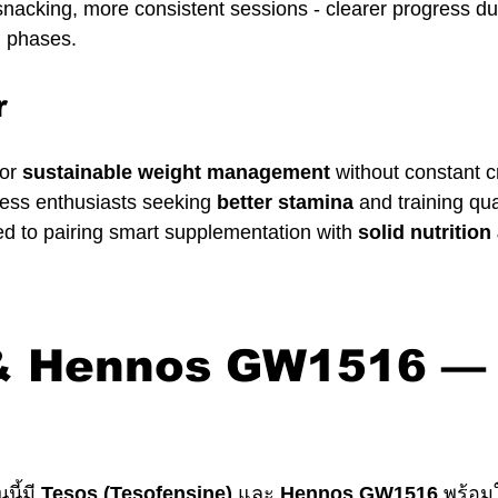
snacking, more consistent sessions - clearer progress dur
g phases.
r
or 
sustainable weight management
 without constant c
ness enthusiasts seeking 
better stamina
 and training qua
d to pairing smart supplementation with 
solid nutrition
& Hennos GW1516 — 
นี้มี 
Tesos (Tesofensine)
 และ 
Hennos GW1516
 พร้อมใ