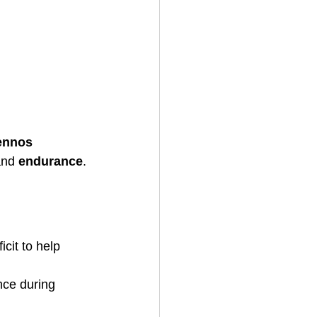
ennos 
and 
endurance
.
cit to help 
nce during 