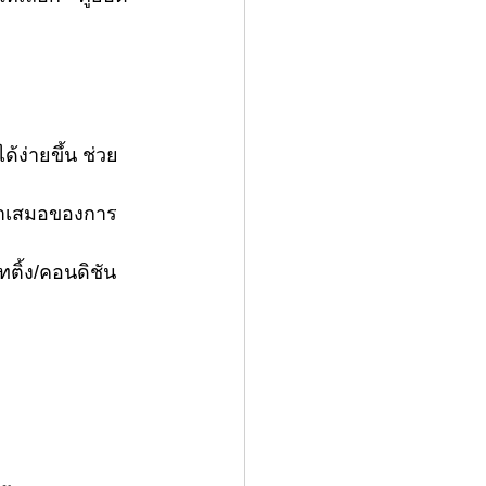
ง่ายขึ้น ช่วย
่ำเสมอของการ
ทติ้ง/คอนดิชัน