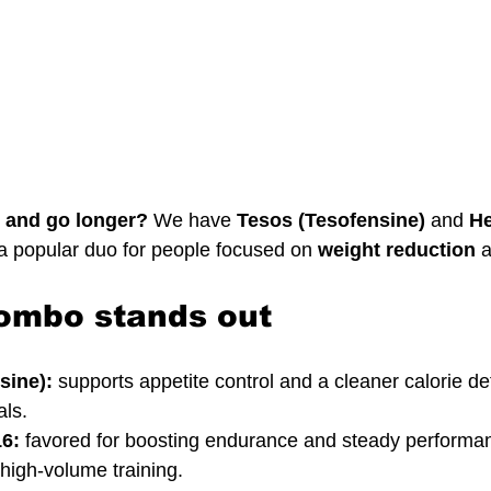
r and go longer?
 We have 
Tesos (Tesofensine)
 and 
H
 a popular duo for people focused on 
weight reduction
 
ombo stands out
sine):
 supports appetite control and a cleaner calorie defi
als.
6:
 favored for boosting endurance and steady performa
 high-volume training.