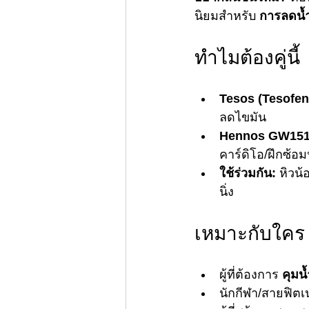
นิยมสำหรับ 
การลดน้
ทำไมต้องคู่นี้
Tesos (Tesofen
ลดไขมัน
Hennos GW151
คาร์ดิโอ/ฝึกซ้อ
ใช้ร่วมกัน:
 หิวน้
นิ่ง
เหมาะกับใคร
ผู้ที่ต้องการ 
คุมน้
นักกีฬา/สายฟิตเ