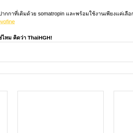
กกาที่เติมด้วย somatropin และพร้อมใช้งานเพียงแค่เล
vofine
ีใช่ไหม คิดว่า ThaiHGH!