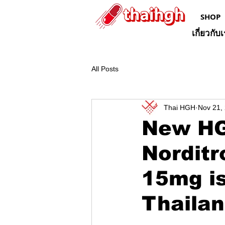
SHOP
เกี่ยวกับ
All Posts
Thai HGH
Nov 21,
New HG
Norditr
15mg is
Thailan