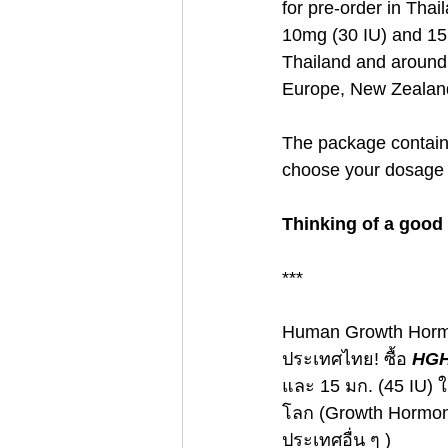
for pre-order in Thai
10mg (30 IU) and 15m
Thailand and around 
Europe, New Zealand
The package contains
choose your dosage 
Thinking of a good
***
Human Growth Hormone
ประเทศไทย! ซื้อ 
HGH
และ 15 มก. (45 IU) ใ
โลก (Growth Hormon
ประเทศอื่น ๆ )