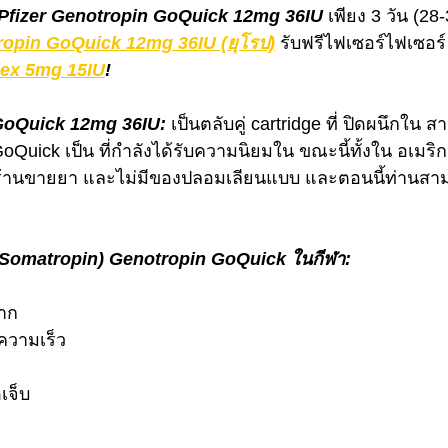
Pfizer Genotropin GoQuick 12mg 36IU
 เพียง 3 วัน (28-
tropin GoQuick 12mg 36IU (ยุโรป)
 รับฟรีไฟเซอร์ไฟเซอร์
lex 5mg 15IU
!
GoQuick 12mg 36IU:
 เป็นตลับคู่ cartridge ที่ ปิดผนึกใน
GoQuick เป็น ที่กําลังได้รับความนิยมใน ขณะนี้ทั้งใน อเมริ
ร้านขายยา และไม่มีของปลอมเลียนแบบ และตอนนี้ท่านสามา
Somatropin) Genotropin GoQuick ในกีฬา:
มาก
ความเร็ว
เจ็บ