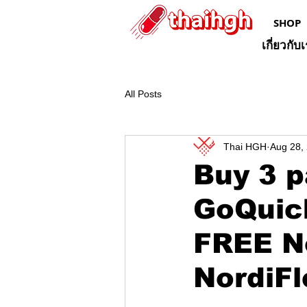
SHOP
เกี่ยวกับ
All Posts
Thai HGH
Aug 28,
Buy 3 p
GoQuic
FREE No
NordiFl