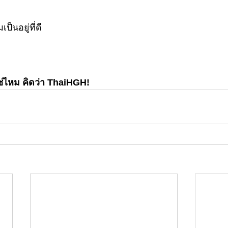
็นอยู่ที่ดี
ีใช่ไหม คิดว่า ThaiHGH!