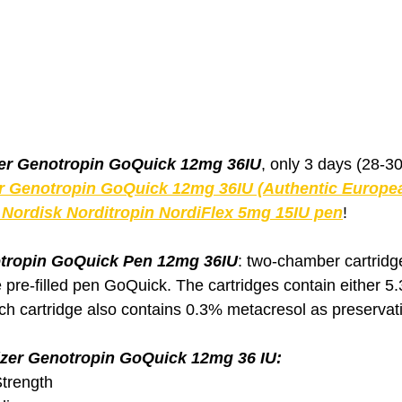
zer Genotropin GoQuick 12mg 36IU
, only 3 days (28-30
er Genotropin GoQuick 12mg 36IU (Authentic Europe
Nordisk Norditropin NordiFlex 5mg 15IU pen
!  
otropin GoQuick Pen 12mg 36IU
: two-chamber cartridge
 pre-filled pen GoQuick. The cartridges contain either 5
ch cartridge also contains 0.3% metacresol as preservat
izer Genotropin GoQuick 12mg 36 IU:
Strength