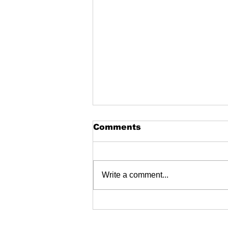
Comments
Write a comment...
Genuine Bacteriostatic
water (BAC) 30ml in
stock - ThaiHGH &