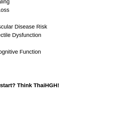
ling
Loss
cular Disease Risk
ctile Dysfunction
gnitive Function
 start? Think ThaiHGH! 