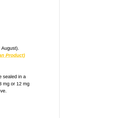
 August). 
an Product)
 sealed in a 
.3 mg or 12 mg 
ive.