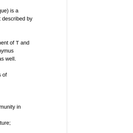
ue) is a 
t described by 
ment of T and 
thymus 
s well. 
 of 
munity in 
ture;