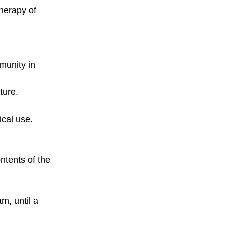
herapy of 
munity in 
ture.
ical use.
ntents of the 
m, until a 