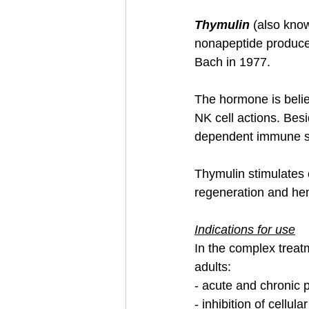
Thymulin
 (also know
nonapeptide produced 
Bach in 1977.
The hormone is belie
NK cell actions. Besi
dependent immune sy
Thymulin stimulates 
regeneration and hem
Indications for use
In the complex treat
adults:
- acute and chronic p
- inhibition of cellu